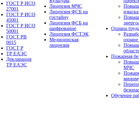
Культуры
проект
ГОСТ Р ИСО
Лицензия МЧС
Повыш
27001
Лицензия ФСБ на
изыска
ГОСТ Р ИСО
гостайну
Повыш
45001
Лицензия ФСБ на
энерго
ГОСТ Р ИСО
шифрование
Охрана труд
50001
Лицензия ФСТЭК
Разраб
ГОСТ РВ
Медицинская
охране
0015
лицензия
Повыше
ГОСТ Р
област
ТР ЕАЭС
Пожарная бе
Декларация
Повыш
ТР ЕАЭС
МЧС
Пожарн
миним
Перепо
безопа
Обучение ра