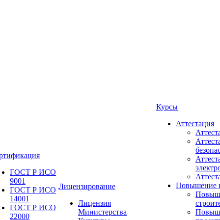
Курсы
Аттестация
Аттест
Аттест
безопа
ртификация
Аттест
электр
ГОСТ Р ИСО
Аттес
9001
Повышение 
Лицензирование
ГОСТ Р ИСО
Повыш
14001
Лицензия
строит
ГОСТ Р ИСО
Министерства
Повыш
22000