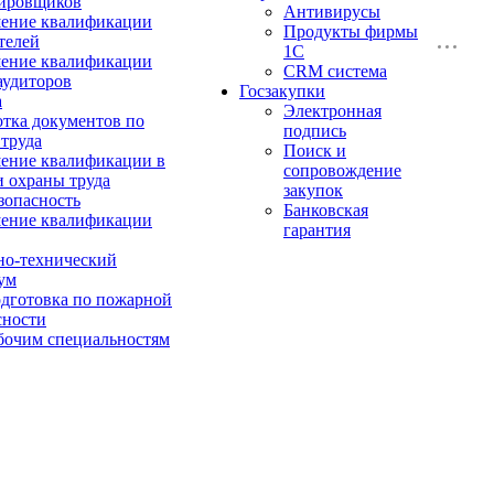
ировщиков
Антивирусы
ение квалификации
Продукты фирмы
телей
1C
ение квалификации
CRM система
аудиторов
Госзакупки
а
Электронная
отка документов по
подпись
 труда
Поиск и
ние квалификации в
сопровождение
и охраны труда
закупок
зопасность
Банковская
ение квалификации
гарантия
о-технический
ум
дготовка по пожарной
сности
бочим специальностям