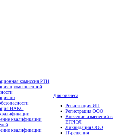
ационная комиссия РТН
ация промышленной
сности
Для бизнеса
ация по
обезопасности
Регистрация ИП
тация НАКС
Регистрация ООО
квалификации
Внесение изменений в
ение квалификации
ЕГРЮЛ
елей
Ликвидация ООО
ение квалификации
IT-решения