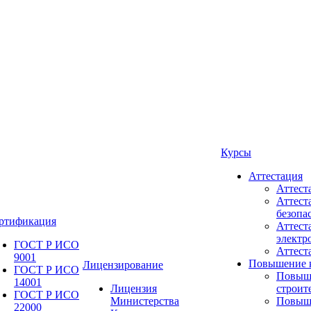
Курсы
Аттестация
Аттест
Аттест
безопа
ртификация
Аттест
электр
ГОСТ Р ИСО
Аттес
9001
Повышение 
Лицензирование
ГОСТ Р ИСО
Повыш
14001
Лицензия
строит
ГОСТ Р ИСО
Министерства
Повыш
22000