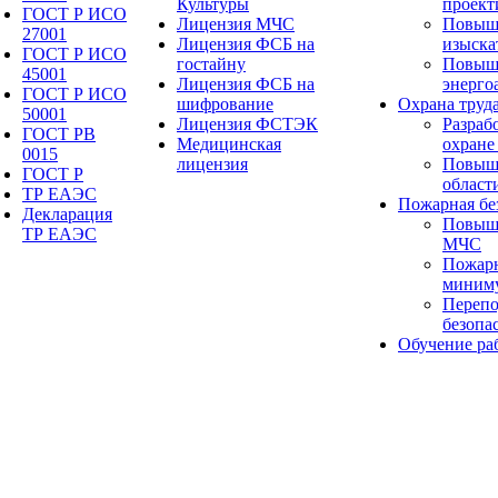
Культуры
проект
ГОСТ Р ИСО
Лицензия МЧС
Повыш
27001
Лицензия ФСБ на
изыска
ГОСТ Р ИСО
гостайну
Повыш
45001
Лицензия ФСБ на
энерго
ГОСТ Р ИСО
шифрование
Охрана труд
50001
Лицензия ФСТЭК
Разраб
ГОСТ РВ
Медицинская
охране
0015
лицензия
Повыше
ГОСТ Р
област
ТР ЕАЭС
Пожарная бе
Декларация
Повыш
ТР ЕАЭС
МЧС
Пожарн
миним
Перепо
безопа
Обучение ра