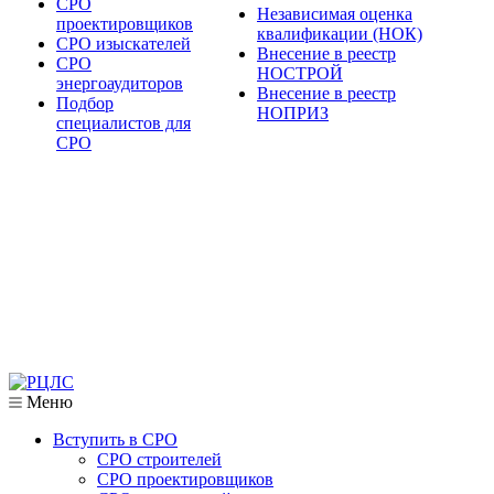
СРО
Независимая оценка
проектировщиков
квалификации (НОК)
СРО изыскателей
Внесение в реестр
СРО
НОСТРОЙ
энергоаудиторов
Внесение в реестр
Подбор
НОПРИЗ
специалистов для
СРО
Меню
Вступить в СРО
СРО строителей
СРО проектировщиков