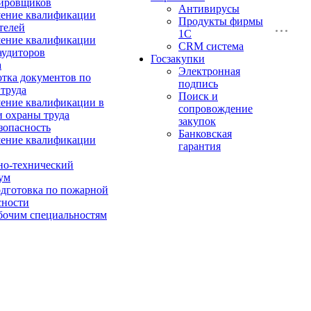
ировщиков
Антивирусы
ение квалификации
Продукты фирмы
телей
1C
ение квалификации
CRM система
аудиторов
Госзакупки
а
Электронная
отка документов по
подпись
 труда
Поиск и
ние квалификации в
сопровождение
и охраны труда
закупок
зопасность
Банковская
ение квалификации
гарантия
о-технический
ум
дготовка по пожарной
сности
бочим специальностям