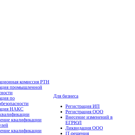
ационная комиссия РТН
ация промышленной
сности
Для бизнеса
ация по
обезопасности
Регистрация ИП
тация НАКС
Регистрация ООО
квалификации
Внесение изменений в
ение квалификации
ЕГРЮЛ
елей
Ликвидация ООО
ение квалификации
IT-решения